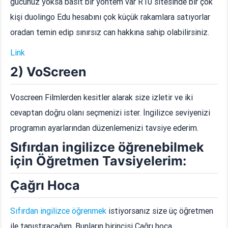
gücünüz yoksa basit bir yöntem var R10 sitesinde bir çok
kişi duolingo Edu hesabını çok küçük rakamlara satıyorlar
oradan temin edip sınırsız can hakkına sahip olabilirsiniz.
Link
2) VoScreen
Voscreen Filmlerden kesitler alarak size izletir ve iki
cevaptan doğru olanı seçmenizi ister. İngilizce seviyenizi
programın ayarlarından düzenlemenizi tavsiye ederim.
Sıfırdan ingilizce öğrenebilmek
için Öğretmen Tavsiyelerim:
Çağrı Hoca
Sıfırdan ingilizce öğrenmek
istiyorsanız size üç öğretmen
ile tanıştıracağım. Bunların birincisi Çağrı hoca.