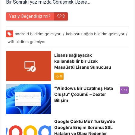
Bir Sonraki yazımızda Görüşmek Üzere…
Yazıyı Beğendiniz mi?
8
android bildirim gelmiyor.
/
kablosuz ağda bildirim gelmiyor
/
wifi bildirim gelmiyor
Lisans sağlayacak
kullanılabilir bir Uzak
Masaüstü Lisans Sunucusu
olmadığından” Hatası
0
Çözümü
“Windows Bir Uzatılmış Hata
1
Oluştu” Çözümü – Dexter
Bilişim
Google Çöktü Mü? Türkiye’de
Google’a Erişim Sorunu: SSL
Hataları ve Olası Nedenler