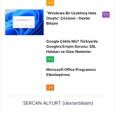
olmadığından” Hatası
0
Çözümü
“Windows Bir Uzatılmış Hata
1
Oluştu” Çözümü – Dexter
Bilişim
Google Çöktü Mü? Türkiye’de
Google’a Erişim Sorunu: SSL
Hataları ve Olası Nedenler
0
Microsoft Office Programsız
Etkinleştirme.
0
SERCAN ALYURT {dexterbilisim}