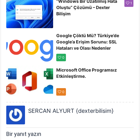
“Windows Bir Uzatılmış Hata
1
Oluştu” Çözümü – Dexter
Bilişim
Google Çöktü Mü? Türkiye’de
Google’a Erişim Sorunu: SSL
Hataları ve Olası Nedenler
0
Microsoft Office Programsız
Etkinleştirme.
0
SERCAN ALYURT {dexterbilisim}
Bir yanıt yazın