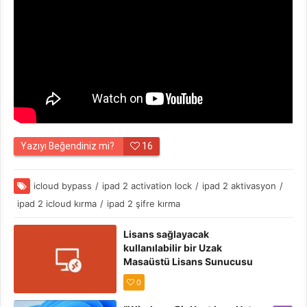
Yazıyı Beğendiniz mi?
16
icloud bypass
/
ipad 2 activation lock
/
ipad 2 aktivasyon
/
ipad 2 icloud kırma
/
ipad 2 şifre kırma
Lisans sağlayacak
kullanılabilir bir Uzak
Masaüstü Lisans Sunucusu
olmadığından” Hatası
0
Çözümü