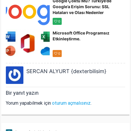
Google Çöktü Mü? Türkiye’de
Google’a Erişim Sorunu: SSL
Hataları ve Olası Nedenler
0
Microsoft Office Programsız
Etkinleştirme.
0
SERCAN ALYURT {dexterbilisim}
Bir yanıt yazın
Yorum yapabilmek için
oturum açmalısınız
.