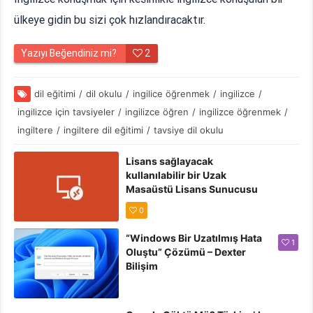
ülkeye gidin bu sizi çok hızlandıracaktır.
Yazıyı Beğendiniz mi?
2
dil eğitimi
/
dil okulu
/
ingilice öğrenmek
/
ingilizce
/
ingilizce için tavsiyeler
/
ingilizce öğren
/
ingilizce öğrenmek
/
ingiltere
/
ingiltere dil eğitimi
/
tavsiye dil okulu
Lisans sağlayacak
kullanılabilir bir Uzak
Masaüstü Lisans Sunucusu
olmadığından” Hatası
0
Çözümü
“Windows Bir Uzatılmış Hata
1
Oluştu” Çözümü – Dexter
Bilişim