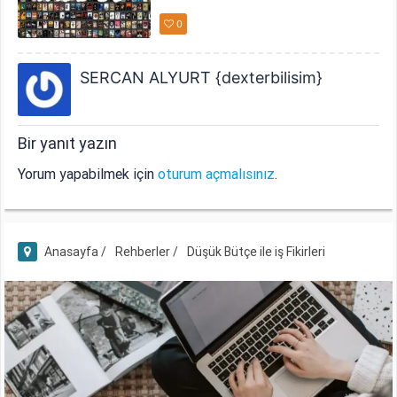
0
SERCAN ALYURT {dexterbilisim}
Bir yanıt yazın
Yorum yapabilmek için
oturum açmalısınız
.
Anasayfa /
Rehberler /
Düşük Bütçe ile iş Fikirleri