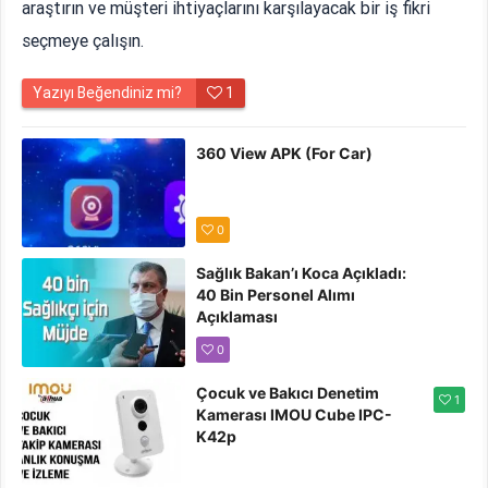
araştırın ve müşteri ihtiyaçlarını karşılayacak bir iş fikri
seçmeye çalışın.
Yazıyı Beğendiniz mi?
1
360 View APK (For Car)
0
Sağlık Bakan’ı Koca Açıkladı:
40 Bin Personel Alımı
Açıklaması
0
Çocuk ve Bakıcı Denetim
1
Kamerası IMOU Cube IPC-
K42p