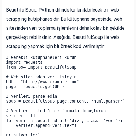
BeautifulSoup, Python dilinde kullanılabilecek bir web
scrapping kütüphanesidir. Bu kütüphane sayesinde, web
sitesinden veri toplama işlemlerini daha kolay bir şekilde
gerçekleştirebilirsiniz. Aşağıda, BeautifulSoup ile web
scrapping yapmak için bir örnek kod verilmiştir:
# Gerekli kütüphaneleri kurun

import requests

from bs4 import BeautifulSoup

# Web sitesinden veri isteyin

URL = "http://www.example.com"

page = requests.get(URL)

# Verileri parse edin

soup = BeautifulSoup(page.content, 'html.parser')

# Verileri istediğiniz formata dönüştürün

veriler = []

for veri in soup.find_all('div', class_='veri'):

    veriler.append(veri.text)
