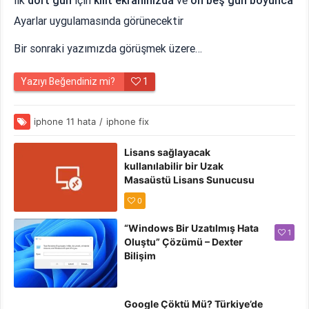
Ayarlar uygulamasında görünecektir
Bir sonraki yazımızda görüşmek üzere…
Yazıyı Beğendiniz mi?
1
iphone 11 hata
/
iphone fix
Lisans sağlayacak
kullanılabilir bir Uzak
Masaüstü Lisans Sunucusu
olmadığından” Hatası
0
Çözümü
“Windows Bir Uzatılmış Hata
1
Oluştu” Çözümü – Dexter
Bilişim
Google Çöktü Mü? Türkiye’de