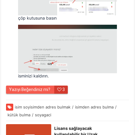
çöp kutusuna basın
isminizi kaldırın.
Yazıyı Beğendiniz mi?
3
isim soyisimden adres bulmak
/
isimden adres bulma
/
kütük bulma
/
soyagaci
Lisans sağlayacak
kullanılabilir bir Uzak