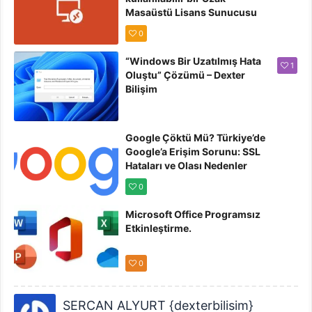
Masaüstü Lisans Sunucusu
olmadığından” Hatası
0
Çözümü
“Windows Bir Uzatılmış Hata
1
Oluştu” Çözümü – Dexter
Bilişim
Google Çöktü Mü? Türkiye’de
Google’a Erişim Sorunu: SSL
Hataları ve Olası Nedenler
0
Microsoft Office Programsız
Etkinleştirme.
0
SERCAN ALYURT {dexterbilisim}