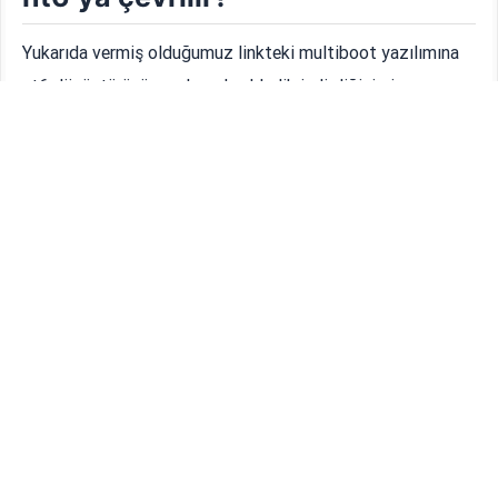
Yukarıda vermiş olduğumuz linkteki multiboot yazılımına
nt6 dönüştürücü yazılımı da ekledik indirdiğiniz iso
dosyasına sağ tıklayarak
bağla
diyorsunuz, açılan
penceredeki dosyaların tümünü kopyalayıp nt6 içerisindeki
NT6_ISO_ROOT
klasörüne kopyalıyorsunuz. Ardından
Nt6IsoSetup.exe
yi yönetici olarak çalıştırıyorsunuz.
NT6 ROOT