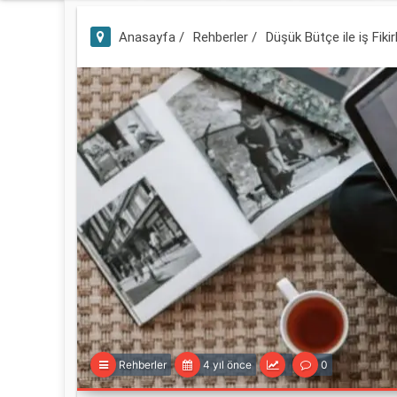
Anasayfa /
Rehberler /
Düşük Bütçe ile iş Fikirl
Rehberler
4 yıl önce
0