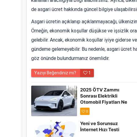
kanalları aracılığıyla bilgi alabilirsiniz. Ayrıca, ül
de asgari ücret hakkında güncel bilgiye ulaşabilirsi
Asgari ücretin açıklanıp açıklanmayacağı, ülkenizin
Örneğin, ekonomik koşullar düşükse ve işsizlik ora
gelebilir. Ancak, ekonomik koşullar iyiye giderse ve 
gündeme gelemeyebilir. Bu nedenle, asgari ücret ha
göz önünde bulundurmanız önemlidir.
Yazıyı Beğendiniz mi?
1
2025 ÖTV Zammı
Sonrası Elektrikli
Otomobil Fiyatları Ne
Kadar Oldu? (Güncel
0
Tablo)
Yeni ve Sorunsuz
İnternet Hızı Testi