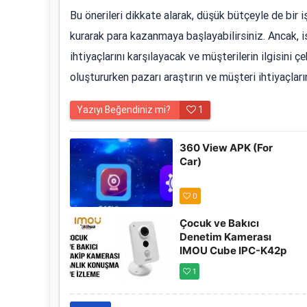
Bu önerileri dikkate alarak, düşük bütçeyle de bir iş
kurarak para kazanmaya başlayabilirsiniz. Ancak, iş
ihtiyaçlarını karşılayacak ve müşterilerin ilgisini çek
oluştururken pazarı araştırın ve müşteri ihtiyaçların
Yazıyı Beğendiniz mi?
1
360 View APK (For
Car)
0
Çocuk ve Bakıcı
Denetim Kamerası
IMOU Cube IPC-K42p
1