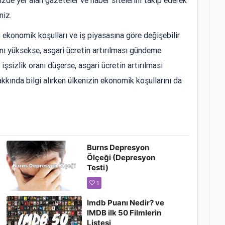
kenizde yer alan gazeteler ve haber sitelerini takip ederek
niz.
 ekonomik koşulları ve iş piyasasına göre değişebilir.
nı yüksekse, asgari ücretin artırılması gündeme
işsizlik oranı düşerse, asgari ücretin artırılması
kkında bilgi alırken ülkenizin ekonomik koşullarını da
Burns Depresyon
Ölçeği (Depresyon
Testi)
1
Imdb Puanı Nedir? ve
IMDB ilk 50 Filmlerin
Listesi