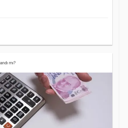
landı mı?