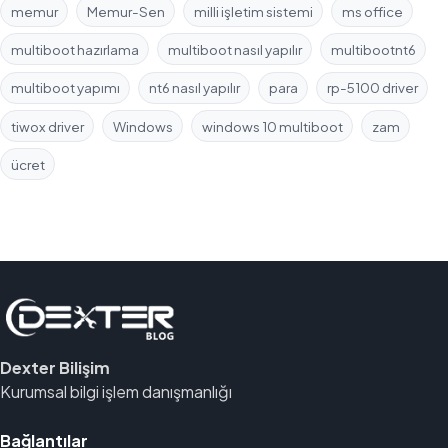
memur
Memur-Sen
milli işletim sistemi
ms office
multiboot hazırlama
multiboot nasıl yapılır
multibootnt6
multiboot yapımı
nt6 nasıl yapılır
para
rp-5100 driver
tiwox driver
Windows
windows 10 multiboot
zam
ücret
Dexter Bilişim
Kurumsal bilgi işlem danışmanlığı
Bağlantılar