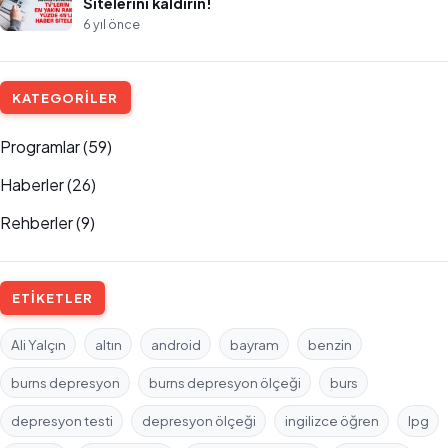
Sitelerini kaldırın!
6 yıl önce
KATEGORILER
Programlar
(59)
Haberler
(26)
Rehberler
(9)
ETIKETLER
Ali Yalçın
altın
android
bayram
benzin
burns depresyon
burns depresyon ölçeği
burs
depresyon testi
depresyon ölçeği
ingilizce öğren
lpg