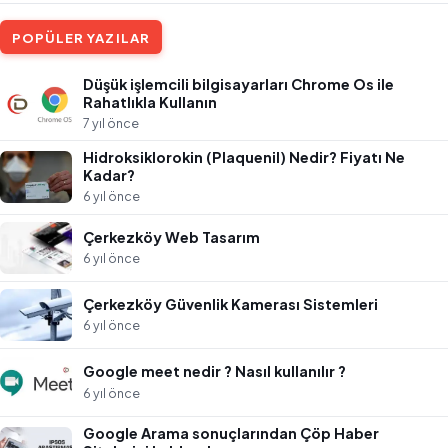
POPÜLER YAZILAR
Düşük işlemcili bilgisayarları Chrome Os ile
Rahatlıkla Kullanın
7 yıl önce
Hidroksiklorokin (Plaquenil) Nedir? Fiyatı Ne
Kadar?
6 yıl önce
Çerkezköy Web Tasarım
6 yıl önce
Çerkezköy Güvenlik Kamerası Sistemleri
6 yıl önce
Google meet nedir ? Nasıl kullanılır ?
6 yıl önce
Google Arama sonuçlarından Çöp Haber