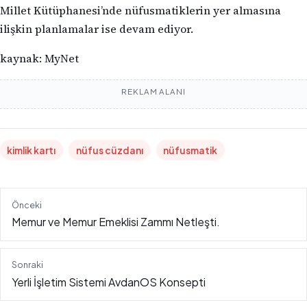
Millet Kütüphanesi’nde nüfusmatiklerin yer almasına
ilişkin planlamalar ise devam ediyor.
kaynak: MyNet
REKLAM ALANI
kimlik kartı
nüfus cüzdanı
nüfusmatik
Önceki
Memur ve Memur Emeklisi Zammı Netleşti.
Sonraki
Yerli İşletim Sistemi AvdanOS Konsepti